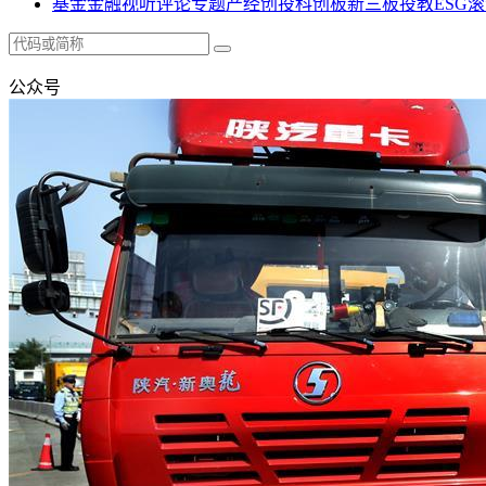
基金
金融
视听
评论
专题
产经
创投
科创板
新三板
投教
ESG
滚
公众号