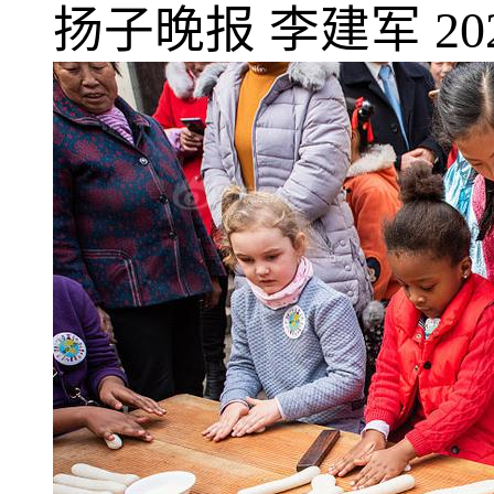
扬子晚报
李建军
20