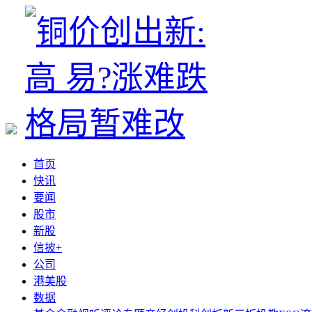
首页
快讯
要闻
股市
新股
信披+
公司
港美股
数据