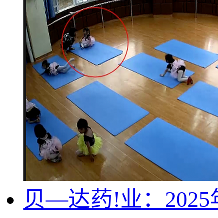
贝—达药!业：202